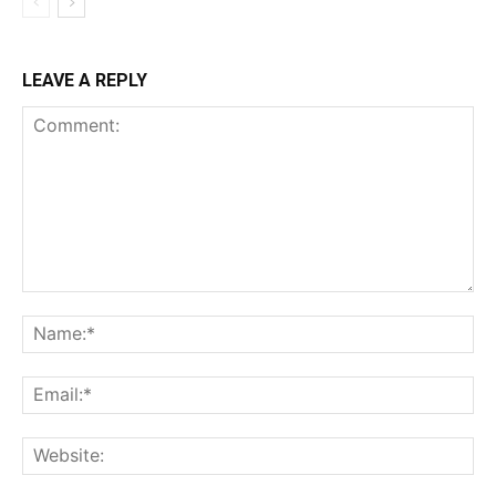
LEAVE A REPLY
Comment:
Na
Ema
Web