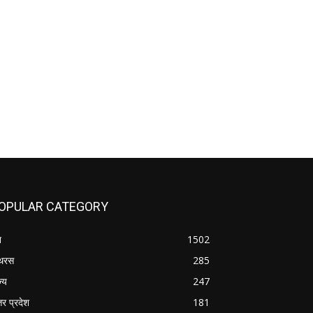
OPULAR CATEGORY
श
1502
थरस
285
ज्य
247
तर प्रदेश
181