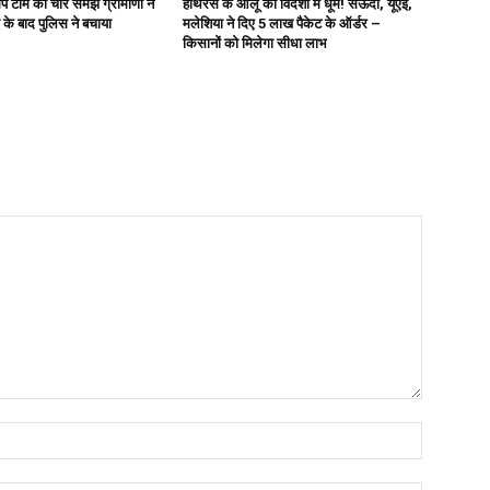
ैप टीम को चोर समझ ग्रामीणों ने
हाथरस के आलू की विदेशों में धूम! सऊदी, यूएई,
 के बाद पुलिस ने बचाया
मलेशिया ने दिए 5 लाख पैकेट के ऑर्डर –
किसानों को मिलेगा सीधा लाभ
Name:*