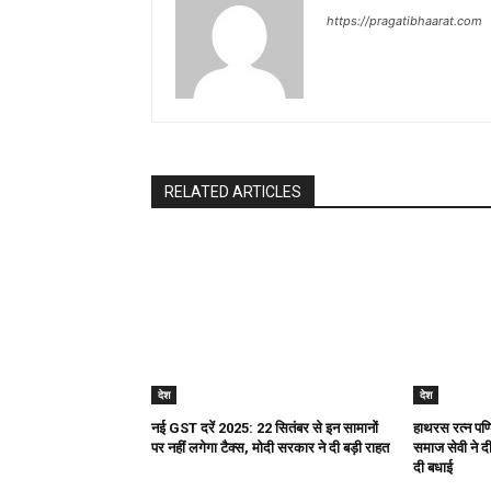
a
https://pragatibhaarat.com
t
i
o
n
RELATED ARTICLES
देश
देश
नई GST दरें 2025: 22 सितंबर से इन सामानों
हाथरस रत्न पण्ड
पर नहीं लगेगा टैक्स, मोदी सरकार ने दी बड़ी राहत
समाज सेवी ने दी 
दी बधाई