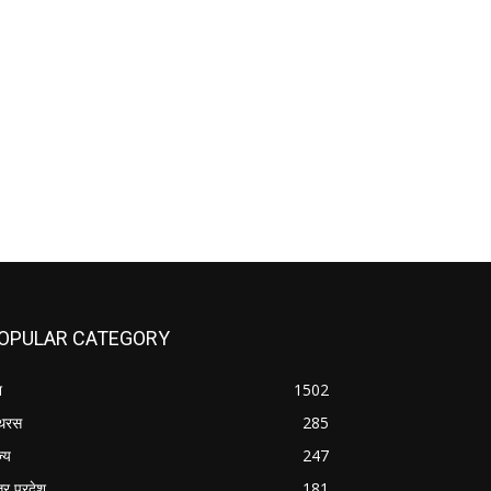
OPULAR CATEGORY
श
1502
थरस
285
ज्य
247
तर प्रदेश
181