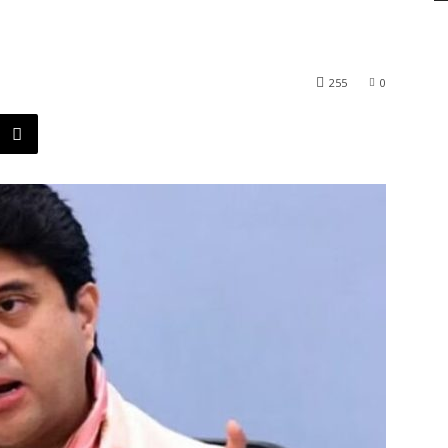
255
0