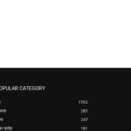
OPULAR CATEGORY
श
1502
थरस
285
ज्य
247
तर प्रदेश
181