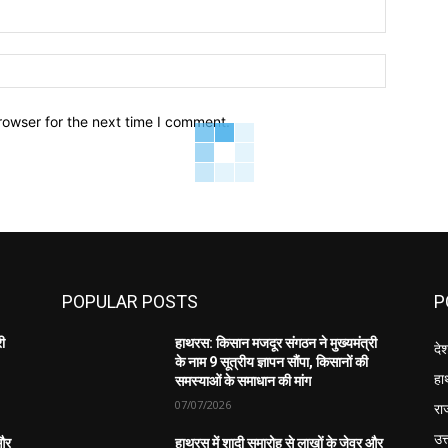
Email:*
Website:
rowser for the next time I comment.
POPULAR POSTS
P
री
हाथरस: किसान मजदूर संगठन ने मुख्यमंत्री
दे
के नाम 9 सूत्रीय ज्ञापन सौंपा, किसानों की
हा
समस्याओं के समाधान की मांग
07/07/2026
रा
उत्
 और
हाथरस में शादी समारोह से लाखों के जेवर और