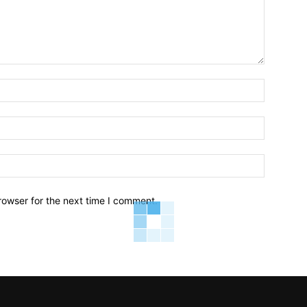
Name:*
Email:*
Website:
rowser for the next time I comment.