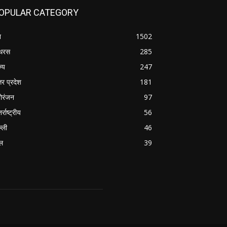
OPULAR CATEGORY
श
1502
थरस
285
ज्य
247
तर प्रदेश
181
ोरंजन
97
र्राष्ट्रीय
56
्ली
46
ल
39