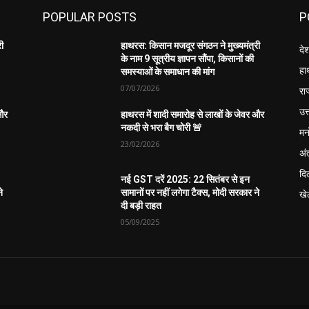
POPULAR POSTS
P
री
हाथरस: किसान मजदूर संगठन ने मुख्यमंत्री
दे
के नाम 9 सूत्रीय ज्ञापन सौंपा, किसानों की
हा
समस्याओं के समाधान की मांग
07/07/2026
रा
उत्
 और
हाथरस में शादी समारोह से लाखों के जेवर और
नकदी से भरा बैग चोरी 🚨
मन
23/02/2026
अंत
दिल
नई GST दरें 2025: 22 सितंबर से इन
े
सामानों पर नहीं लगेगा टैक्स, मोदी सरकार ने
खे
दी बड़ी राहत
05/09/2025