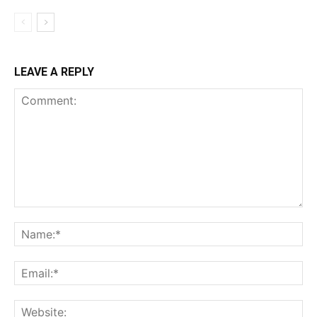
LEAVE A REPLY
Comment:
Na
Ema
Web