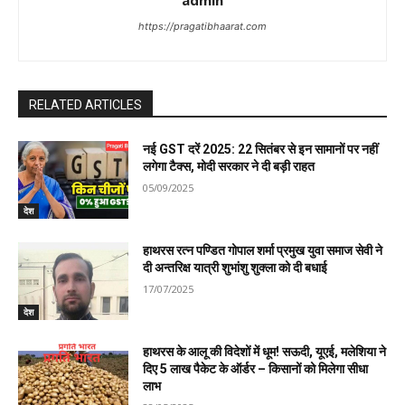
admin
https://pragatibhaarat.com
RELATED ARTICLES
नई GST दरें 2025: 22 सितंबर से इन सामानों पर नहीं
लगेगा टैक्स, मोदी सरकार ने दी बड़ी राहत
05/09/2025
देश
हाथरस रत्न पण्डित गोपाल शर्मा प्रमुख युवा समाज सेवी ने
दी अन्तरिक्ष यात्री शुभांशु शुक्ला को दी बधाई
17/07/2025
देश
हाथरस के आलू की विदेशों में धूम! सऊदी, यूएई, मलेशिया ने
दिए 5 लाख पैकेट के ऑर्डर – किसानों को मिलेगा सीधा
लाभ