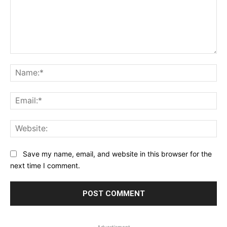
Comment:
Na
Ema
Web
Save my name, email, and website in this browser for the
next time I comment.
- Advertisment -