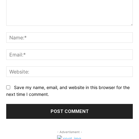
Comment:
Na
Ema
Web
Save my name, email, and website in this browser for the
next time I comment.
- Advertisment -