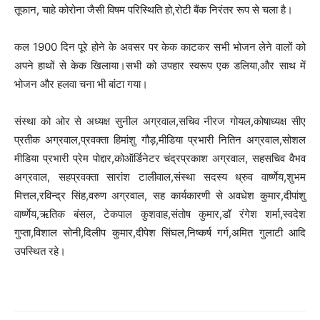
तूफान, चाहे कोरोना जैसी विषम परिस्थिति हो,रोटी बैंक निरंतर रूप से चला है।
कल 1900 दिन पूरे होने के अवसर पर केक काटकर सभी भोजन लेने वालों को
अपने हाथों से केक खिलाया।सभी को उपहार स्वरूप एक डलिया,और साथ में
भोजन और हलवा चना भी बांटा गया।
संस्था को ओर से अध्यक्ष सुनील अग्रवाल,सचिव नीरज गोयल,कोषाध्यक्ष सीए
प्रतीक अग्रवाल,प्रवक्ता हिमांशु गौड़,मीडिया प्रभारी नितिन अग्रवाल,सोशल
मीडिया प्रभारी प्रेम पोद्दार,कोऑर्डिनेटर चंद्रप्रकाश अग्रवाल, सहसचिव वैभव
अग्रवाल, सहप्रवक्ता सारांश टालीवाल,संस्था सदस्य ध्रुव वार्ष्णेय,शुभम
मित्तल,रविन्द्र सिंह,वरुण अग्रवाल, सह कार्यकारणी से अवधेश कुमार,दीपांशु
वार्ष्णेय,ऋतिक बंसल, टेकपाल कुशवाह,संतोष कुमार,डॉ रंगेश शर्मा,स्वदेश
गुप्ता,विशाल सोनी,दिलीप कुमार,दीपेश सिंघल,निष्कर्ष गर्ग,अमित गुलाटी आदि
उपस्थित रहे।