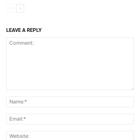
LEAVE A REPLY
Comment:
Na
Ema
Web