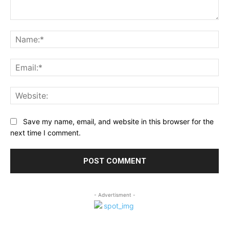
Comment:
Na
Ema
Web
Save my name, email, and website in this browser for the
next time I comment.
- Advertisment -