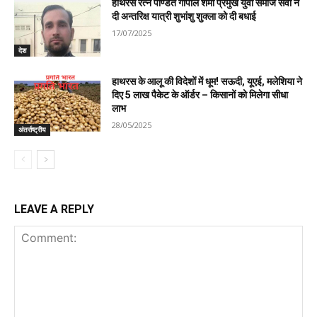
हाथरस रत्न पण्डित गोपाल शर्मा प्रमुख युवा समाज सेवी ने
दी अन्तरिक्ष यात्री शुभांशु शुक्ला को दी बधाई
17/07/2025
देश
हाथरस के आलू की विदेशों में धूम! सऊदी, यूएई, मलेशिया ने
दिए 5 लाख पैकेट के ऑर्डर – किसानों को मिलेगा सीधा
लाभ
28/05/2025
अंतर्राष्ट्रीय
LEAVE A REPLY