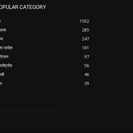
OPULAR CATEGORY
श
1502
थरस
285
ज्य
247
तर प्रदेश
181
ोरंजन
97
र्राष्ट्रीय
56
्ली
46
ल
39