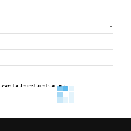
Name:*
Email:*
Website:
rowser for the next time I comment.