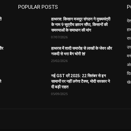
POPULAR POSTS
P
री
हाथरस: किसान मजदूर संगठन ने मुख्यमंत्री
दे
के नाम 9 सूत्रीय ज्ञापन सौंपा, किसानों की
हा
समस्याओं के समाधान की मांग
07/07/2026
रा
उत्
 और
हाथरस में शादी समारोह से लाखों के जेवर और
नकदी से भरा बैग चोरी 🚨
मन
23/02/2026
अंत
दिल
नई GST दरें 2025: 22 सितंबर से इन
े
सामानों पर नहीं लगेगा टैक्स, मोदी सरकार ने
खे
दी बड़ी राहत
05/09/2025