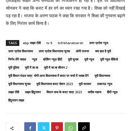
एलआईसी सहित अन्य संस्थाओं का निजीकरण हो रहा है। इस पर विद्यासागर
सोनकर ने कहा कि बजट में हर वर्ग का ध्यान रखा गया है। विपक्ष को नहीं दिखाई
पड़ रहा है। भाजपा के अरुण पाठक ने कहा कि सरकार ने शिक्षा की गुणवत्ता बढ़ाने
के लिए निरंतर कार्य किया है।
TAGS
abp लाइव टीवी
tv 9
tv9 bharatvarsh
उत्तर प्रदेश न्यूज
उत्तर प्रदेश विधानसभा
उत्तर प्रदेश विधानसभा चुनाव
ओपी राजभर
क्या हाल है यूपी
निर्णय लेंगे सवाल
न्यूज़
ब्रेकिंग न्यूज़ हिंदी
यूपी चुनाव
यूपी न्‍यूज
यूपी न्यूज़ वीडियो
यूपी पुलिस
यूपी में का बा
यूपी में का बा सीजन 2
यूपी विधान मंडल सत्र: योगी आज विधानसभा में बजट पर चर्चा में जवाब देंगे
यूपी विधानसभा
यूपी विधानसभा चुनाव
यूपी विधानसभा बजट सेशन 2023
यूपी सरकार
लखनऊ न्‍यूज
लाइव टीवी
लाइव हिंदुस्तान
विधान सभा के बजट सत्र 2023
सतीश महाना
हिंदी न्यूज़
हिंदुस्तान लाइव