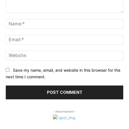
Comment:
Na
Ema
Web
Save my name, email, and website in this browser for the
next time I comment.
- Advertisment -