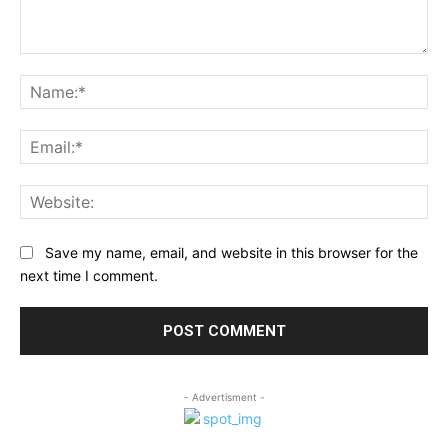
Comment:
Na
Ema
Web
Save my name, email, and website in this browser for the
next time I comment.
- Advertisment -