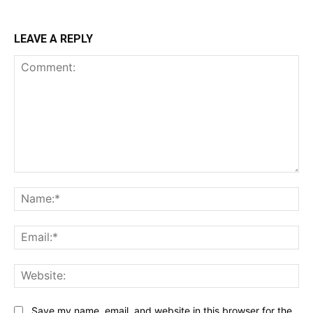
LEAVE A REPLY
Comment:
Na
Ema
Web
Save my name, email, and website in this browser for the