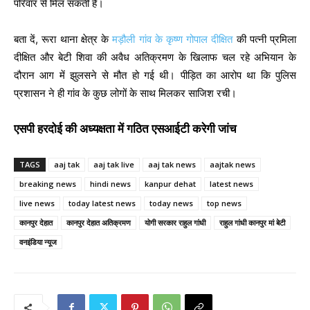
परिवार से मिल सकती हैं।
बता दें, रूरा थाना क्षेत्र के
मड़ौली गांव के कृष्ण गोपाल दीक्षित
की पत्नी प्रमिला
दीक्षित और बेटी शिवा की अवैध अतिक्रमण के खिलाफ चल रहे अभियान के
दौरान आग में झुलसने से मौत हो गई थी। पीड़ित का आरोप था कि पुलिस
प्रशासन ने ही गांव के कुछ लोगों के साथ मिलकर साजिश रची।
एसपी हरदोई की अध्यक्षता में गठित एसआईटी करेगी जांच
TAGS
aaj tak
aaj tak live
aaj tak news
aajtak news
breaking news
hindi news
kanpur dehat
latest news
live news
today latest news
today news
top news
कानपुर देहात
कानपुर देहात अतिक्रमण
योगी सरकार राहुल गांधी
राहुल गांधी कानपुर मां बेटी
वनइंडिया न्यूज