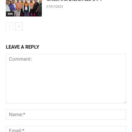
07/07/2023
राज्य
LEAVE A REPLY
Comment:
Na
Ema