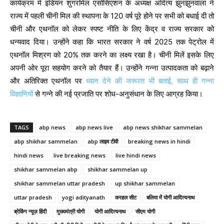
कार्यक्रम में इंडियन शुगरमिल एसोसिएशन के अध्यक्ष अदित्य झुनझुनवाला ने
राज्य में पहली चीनी मिल की स्थापना के 120 वर्ष पूरे होने पर सभी को बधाई दी तो
चीनी और एथनॉल को लेकर स्पष्ट नीति के लिए केंद्र व राज्य सरकार को
धन्यवाद दिया। उन्होंने कहा कि भारत सरकार ने वर्ष 2025 तक पेट्रोल में
एथनॉल मिश्रण को 20% तक करने का लक्ष्य रखा है। चीनी मिलें इसके लिए
अपनी ओर पूरा सहयोग करने को तैयार हैं। उन्होंने गन्ना उत्पादकता को बढ़ाने
और अतिरिक्त एथनॉल पर
ध्यान देने की जरूरत भी बताई, साथ ही गन्ना
विज्ञानियों
से गन्ने की नई प्रजाति पर शोध-अनुसंधान के लिए आग्रह किया।
TAGS
abp news
abp news live
abp news shikhar sammelan
abp shikhar sammelan
abp लाइव टीवी
breaking news in hindi
hindi news
live breaking news
live hindi news
shikhar sammelan abp
shikhar sammelan up
shikhar sammelan uttar pradesh
up shikhar sammelan
uttar pradesh
yogi adityanath
करहल सीट
बलिया में योगी आदित्‍यनाथ
ब्रेकिंग न्यूज़ हिंदी
मुख्यमंत्री योगी
योगी आदित्यनाथ
सीएम योगी