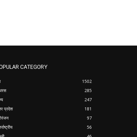
OPULAR CATEGORY
श
1502
थरस
285
ज्य
247
तर प्रदेश
181
ोरंजन
97
र्राष्ट्रीय
56
्ली
46