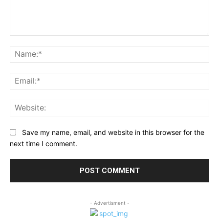
Comment:
Na
Ema
Web
Save my name, email, and website in this browser for the
next time I comment.
- Advertisment -