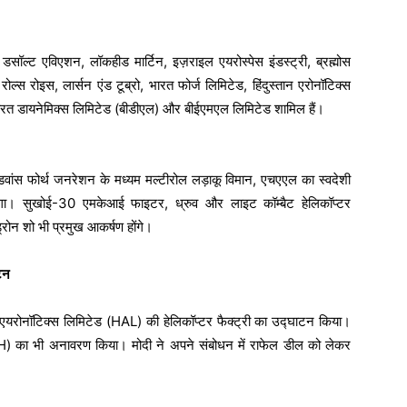
, डसॉल्ट एविएशन, लॉकहीड मार्टिन, इज़राइल एयरोस्पेस इंडस्ट्री, ब्रह्मोस
ल्स रोइस, लार्सन एंड टूब्रो, भारत फोर्ज लिमिटेड, हिंदुस्तान एरोनॉटिक्स
भारत डायनेमिक्स लिमिटेड (बीडीएल) और बीईएमएल लिमिटेड शामिल हैं।
 एडवांस फोर्थ जनरेशन के मध्यम मल्टीरोल लड़ाकू विमान, एचएएल का स्वदेशी
एगा। सुखोई-30 एमकेआई फाइटर, ध्रुव और लाइट कॉम्बैट हेलिकॉप्टर
ोन शो भी प्रमुख आकर्षण होंगे।
ाटन
स्तान एयरोनॉटिक्स लिमिटेड (HAL) की हेलिकॉप्टर फैक्ट्री का उद्घाटन किया।
LUH) का भी अनावरण किया। मोदी ने अपने संबोधन में राफेल डील को लेकर