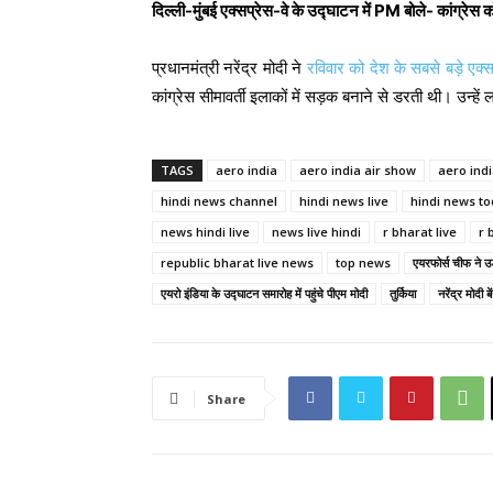
दिल्ली-मुंबई एक्सप्रेस-वे के उद्घाटन में PM बोले- कांग्रेस
प्रधानमंत्री नरेंद्र मोदी ने
रविवार को देश के सबसे बड़े एक्सप
कांग्रेस सीमावर्ती इलाकों में सड़क बनाने से डरती थी। उन्
TAGS
aero india
aero india air show
aero ind
hindi news channel
hindi news live
hindi news t
news hindi live
news live hindi
r bharat live
r 
republic bharat live news
top news
एयरफोर्स चीफ ने उड
एयरो इंडिया के उद्घाटन समारोह में पहुंचे पीएम मोदी
तुर्किया
नरेंद्र मोदी ब
Share