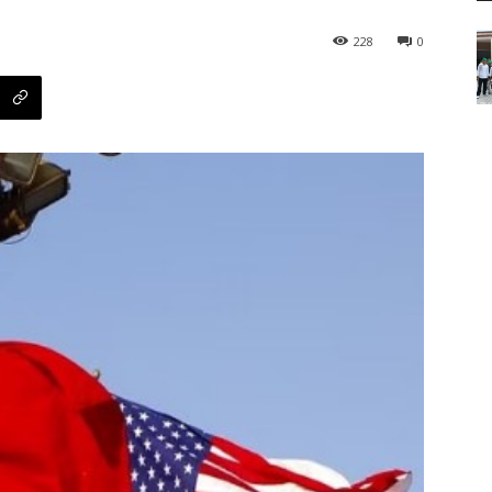
228
0