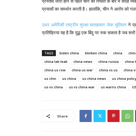
प्रस्ताव जारी होने से पहले चीन की स्थिति के बारे में संदेह व
प्रयासों का समर्थन करती है। हालांकि, चीन ने आरोप को गल
उधर अमेरिकी राष्ट्रीय सुरक्षा सलाहकार जेक सुलिवन
ने प्
प्रतिक्रिया यह है कि युद्ध एक बिंदु पर रुक सकता है जब सभी
TAGS
biden china
blinken china
china
chin
china lab leak
china news
china russia
china 
china us row
china us war
china vs us
china v
us chin
us china
us china news
us china polic
us vs china
us vs china war
us warns china
US-
Share