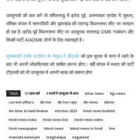
उपचुनावों की बात करें तो तमिलनाडु में इरोड पूर्व, अरुणाचल प्रदेश में लुमला,
पश्चिम बंगाल में सागरदिघी और झारखंड की रामगढ़ विधानसभा सीट पर मतदान
हो रहा है।इरोड पूर्व विधानसभा सीट पर उपचुनाव सत्तारूढ़ DMK गठबंधन और
विपक्षी पार्टी AIADMK दोनों के लिए महत्वपूर्ण है।
मुख्यमंत्री एमके स्टालिन के नेतृत्व में डीएमके
को इस चुनाव से सत्ता में रहने के
बाद भी अपनी लोकप्रियता को साबित करना होगा। वहीं बंगाल में ममता की पार्टी
टीएमसी को भी उपचुनाव में अपनी साख को बचाना होगा
TAGS
10 खास बातें
4 राज्यों में उपचुनाव भी आज
bihar news
bjp news
current affairs
db live
db live rajiv
db news
dblive
din bhar ki badi khabar
election 2023
hindi news bulletin
hindi news india
hindi news live
hindi news video
hindi newspaper
latest news
latest news in hindi
live
mamata banerjee
meghalaya
nagaland