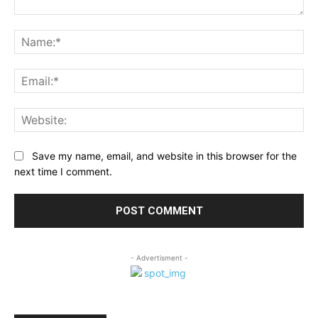
Comment:
Na
Ema
Web
Save my name, email, and website in this browser for the
next time I comment.
- Advertisment -